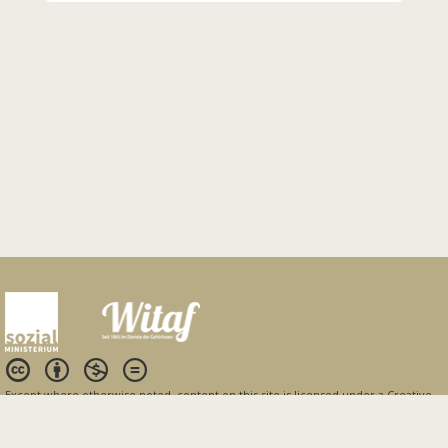
Except where otherwise
noted
, content on this site is licensed under a
Creative
Commons Attribution 4.0 International license
.