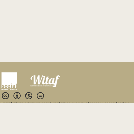
Except where otherwise
noted
, content on this site is licensed under a
Creative
Commons Attribution 4.0 International license
.
ÜBER UNS